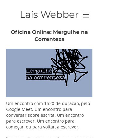
Laís Webber
Oficina Online: Mergulhe na
Correnteza
Um encontro com 1h20 de duração, pelo
Google Meet. Um encontro para
conversar sobre escrita. Um encontro
para escrever. Um encontro para
começar, ou para voltar, a escrever.